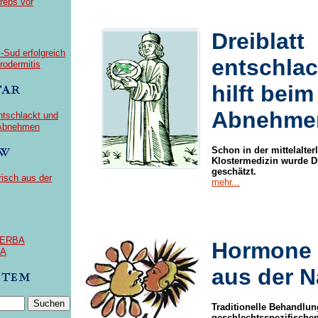
rebs vor
Dreiblatt
-Sud erfolgreich
entschlac
rodermitis
hilft beim
Abnehme
entschlackt und
m Abnehmen
Schon in der mittelalter
Klostermedizin wurde Dr
geschätzt.
isch aus der
mehr...
 HERBA
Hormone 
CA
aus der N
Traditionelle Behandlu
geschlechtsspezifisch