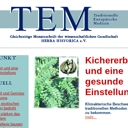
Kicherer
und eine
en und eine
nstellung
gesunde
Einstellu
nöl und Gemüse
euma
 exotischen
Klimakterische Beschwe
en bedroht
traditionellen Methoden 
zu bekommen.
stärken das
mehr...
tem
ellerie beugen