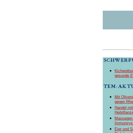
Kicherebs
gesunde Ei
Mit Olive
gegen Rh
Handel mit
Heilpflanz
Massagen 
Immunsys
Eier und S