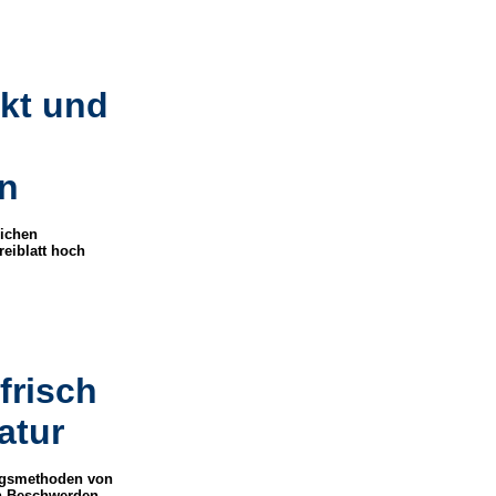
kt und
n
lichen
eiblatt hoch
frisch
atur
ngsmethoden von
en Beschwerden