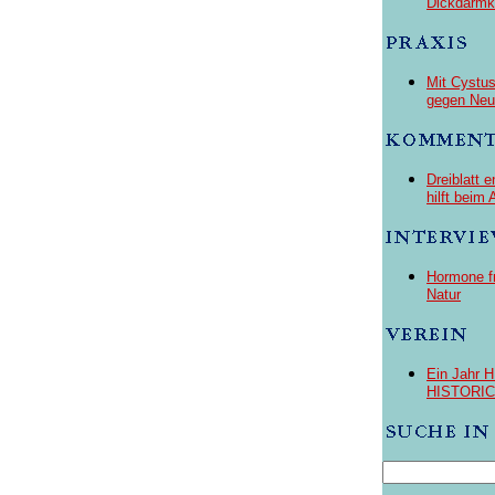
Dickdarmk
Mit Cystus
gegen Neu
Dreiblatt 
hilft bei
Hormone fr
Natur
Ein Jahr
HISTORI